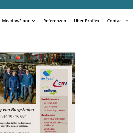
MeadowFloor
Referenzen
Über Proflex
Contact