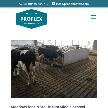
+31 (0)485 454 712
info@proflexbeton.com
MeadowFloor in Stall in Sint Michielsgestel.