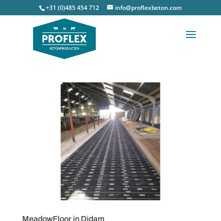
+31 (0)485 454 712
info@proflexbeton.com
MeadowFloor in Didam