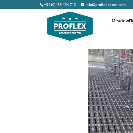
+31 (0)485 454 712
info@proflexbeton.com
MeadowFl