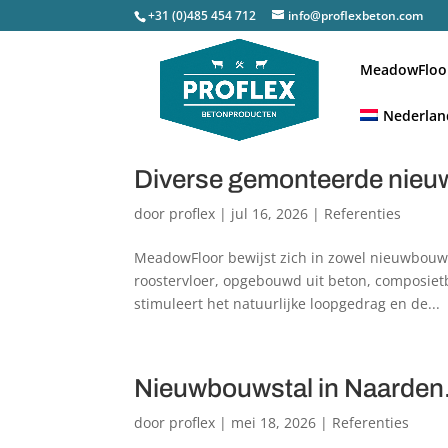
+31 (0)485 454 712
info@proflexbeton.com
MeadowFloo
Nederlan
Diverse gemonteerde nieuw
door
proflex
|
jul 16, 2026
|
Referenties
MeadowFloor bewijst zich in zowel nieuwbouw-
roostervloer, opgebouwd uit beton, composietb
stimuleert het natuurlijke loopgedrag en de...
Nieuwbouwstal in Naarden
door
proflex
|
mei 18, 2026
|
Referenties