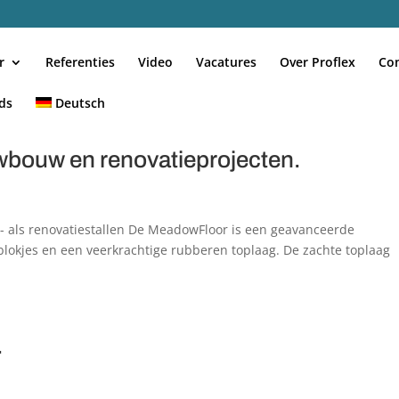
r
Referenties
Video
Vacatures
Over Proflex
Co
ds
Deutsch
bouw en renovatieprojecten.
 als renovatiestallen De MeadowFloor is een geavanceerde
lokjes en een veerkrachtige rubberen toplaag. De zachte toplaag
.