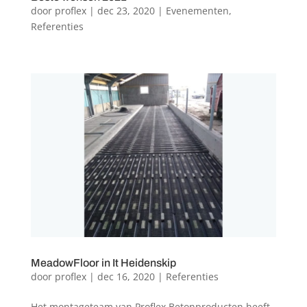
door
proflex
|
dec 23, 2020
|
Evenementen
,
Referenties
MeadowFloor in It Heidenskip
door
proflex
|
dec 16, 2020
|
Referenties
Het montageteam van Proflex Betonproducten heeft