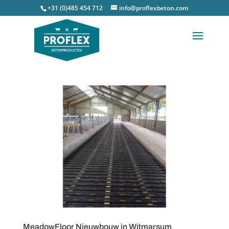
+31 (0)485 454 712
info@proflexbeton.com
MeadowFloor Nieuwbouw in Witmarsum