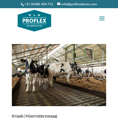
+31 (0)485 454 712
info@proflexbeton.com
Kraak | Hoornsterzwaag