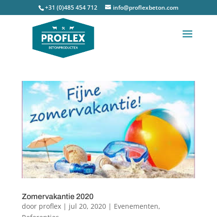
+31 (0)485 454 712
info@proflexbeton.com
Zomervakantie 2020
door
proflex
|
jul 20, 2020
|
Evenementen
,