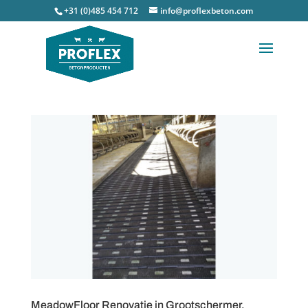
+31 (0)485 454 712
info@proflexbeton.com
MeadowFloor Renovatie in Grootschermer.