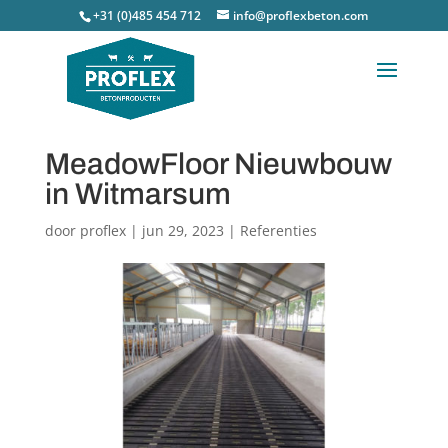
+31 (0)485 454 712
info@proflexbeton.com
MeadowFloor Nieuwbouw
in Witmarsum
door
proflex
|
jun 29, 2023
|
Referenties