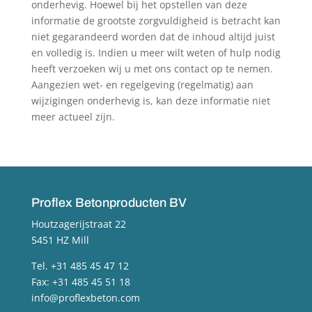
onderhevig. Hoewel bij het opstellen van deze
informatie de grootste zorgvuldigheid is betracht kan
niet gegarandeerd worden dat de inhoud altijd juist
en volledig is. Indien u meer wilt weten of hulp nodig
heeft verzoeken wij u met ons contact op te nemen.
Aangezien wet- en regelgeving (regelmatig) aan
wijzigingen onderhevig is, kan deze informatie niet
meer actueel zijn.
Proflex Betonproducten BV
Houtzagerijstraat 22
5451 HZ Mill
Tel. +31 485 45 47 12
Fax: +31 485 45 51 18
info@proflexbeton.com