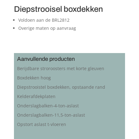
Diepstrooisel boxdekken
Voldoen aan de BRL2812
Overige maten op aanvraag
Aanvullende producten
Berijdbare stroroosters met korte gleuven
Boxdekken hoog
Diepstrooistel boxdekken, opstaande rand
Kelderafdekplaten
Onderslagbalken-4-ton-aslast
Onderslagbalken-11,5-ton-aslast
Opstort aslast t-vloeren