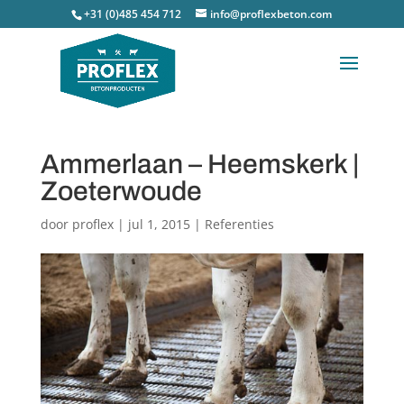
+31 (0)485 454 712
info@proflexbeton.com
Ammerlaan – Heemskerk |
Zoeterwoude
door
proflex
|
jul 1, 2015
|
Referenties