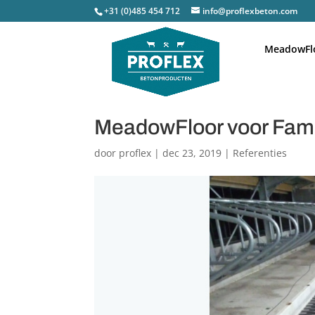
+31 (0)485 454 712
info@proflexbeton.com
MeadowFl
MeadowFloor voor Fami
door
proflex
|
dec 23, 2019
|
Referenties