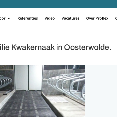
oor
Referenties
Video
Vacatures
Over Proflex
lie Kwakernaak in Oosterwolde.