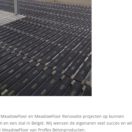
e MeadowFloor en MeadowFloor Renovatie projecten op kunnen
en een stal in België. Wij wensen de eigenaren veel succes en wi
e MeadowFloor van Proflex Betonproducten.