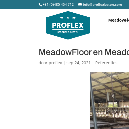
+31 (0)485 454 712
info@proflexbeton.com
MeadowFl
MeadowFloor en Meado
door
proflex
|
sep 24, 2021
|
Referenties