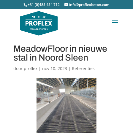
+31 (0)485 454 712
info@proflexbeton.com
MeadowFloor in nieuwe
stal in Noord Sleen
door
proflex
|
nov 10, 2023
|
Referenties