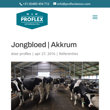
+31 (0)485 454 712
info@proflexbeton.com
Jongbloed | Akkrum
door
proflex
|
apr 27, 2016
|
Referenties