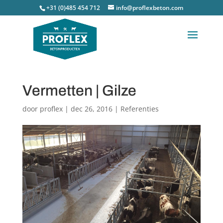
+31 (0)485 454 712
info@proflexbeton.com
Vermetten | Gilze
door
proflex
|
dec 26, 2016
|
Referenties