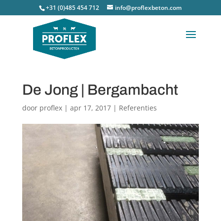
+31 (0)485 454 712
info@proflexbeton.com
De Jong | Bergambacht
door
proflex
|
apr 17, 2017
|
Referenties