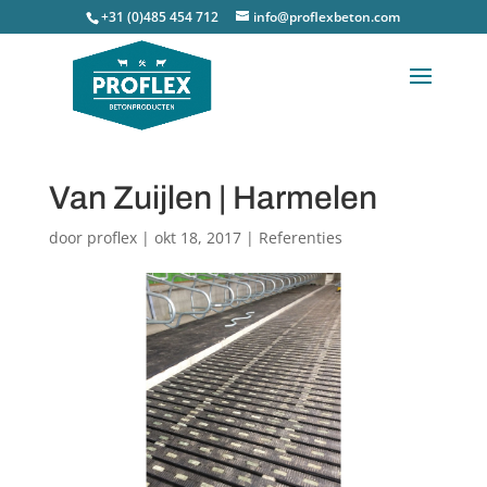
+31 (0)485 454 712
info@proflexbeton.com
Van Zuijlen | Harmelen
door
proflex
|
okt 18, 2017
|
Referenties