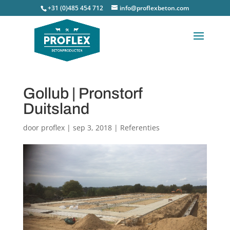
+31 (0)485 454 712
info@proflexbeton.com
Gollub | Pronstorf
Duitsland
door
proflex
|
sep 3, 2018
|
Referenties