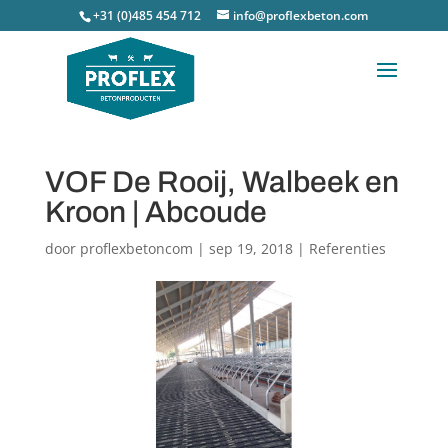
+31 (0)485 454 712
info@proflexbeton.com
VOF De Rooij, Walbeek en
Kroon | Abcoude
door
proflexbetoncom
|
sep 19, 2018
|
Referenties