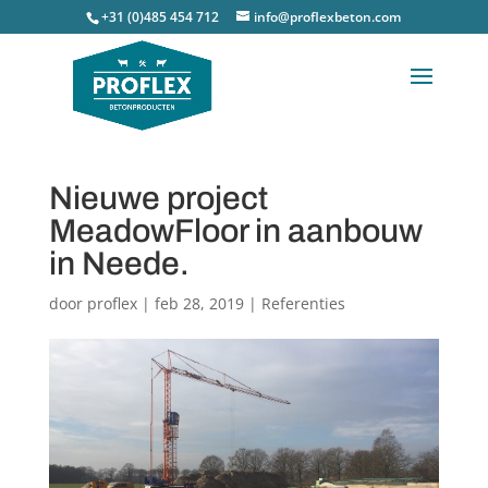
+31 (0)485 454 712
info@proflexbeton.com
Nieuwe project
MeadowFloor in aanbouw
in Neede.
door
proflex
|
feb 28, 2019
|
Referenties