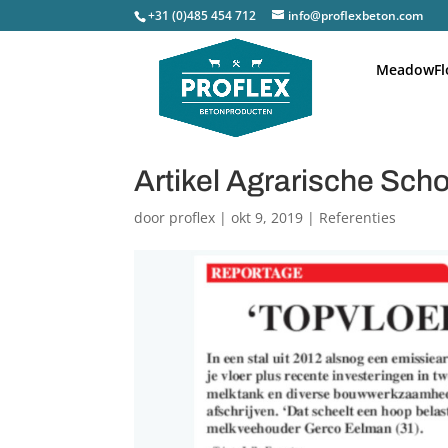
+31 (0)485 454 712
info@proflexbeton.com
MeadowFl
Artikel Agrarische Sch
door
proflex
|
okt 9, 2019
|
Referenties