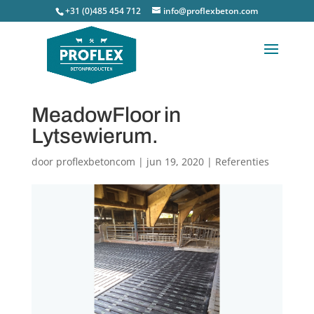
+31 (0)485 454 712
info@proflexbeton.com
MeadowFloor in
Lytsewierum.
door
proflexbetoncom
|
jun 19, 2020
|
Referenties