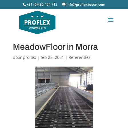
+31 (0)485 454 712
info@proflexbeton.com
MeadowFloor in Morra
door
proflex
|
feb 22, 2021
|
Referenties