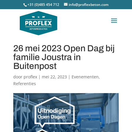
+31 (0)485 454 712
info@proflexbeton.com
26 mei 2023 Open Dag bij
familie Joustra in
Buitenpost
door
proflex
|
mei 22, 2023
|
Evenementen
,
Referenties